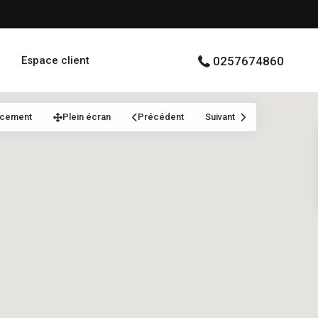
Espace client
0257674860
acement
Plein écran
Précédent
Suivant