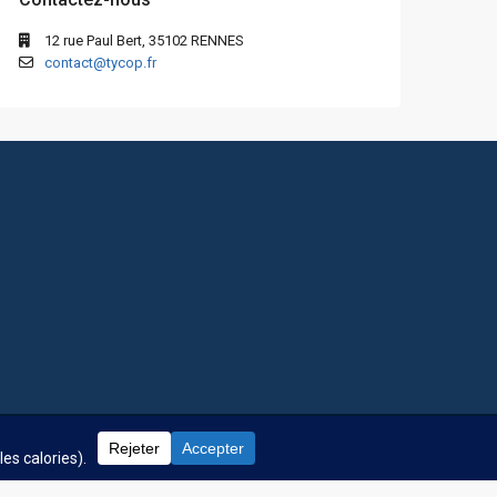
12 rue Paul Bert, 35102 RENNES
contact@tycop.fr
 fréquentes
Nos tarifs
Nous rejoindre
Mentions Légales