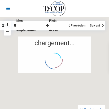
Mon
Plein
Vue
Précédent
Suivant
emplacement
écran
chargement...