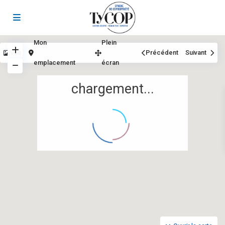
Mon
Plein
Vue
Précédent
Suivant
emplacement
écran
chargement...