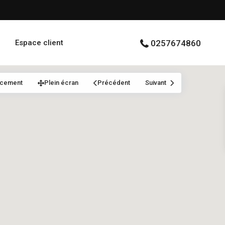
Espace client
0257674860
acement
Plein écran
Précédent
Suivant