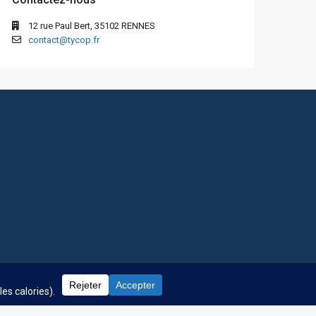
12 rue Paul Bert, 35102 RENNES
contact@tycop.fr
 fréquentes
Nos tarifs
Nous rejoindre
Mentions Légales