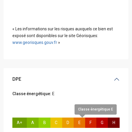
« Les informations sur les risques auxquels ce bien est
exposé sont disponibles sur le site Géorisques:
www.georisques.gouv.fr
»
DPE
Classe énergétique:
E
Classe énergétique E
A+
A
B
C
D
E
F
G
H