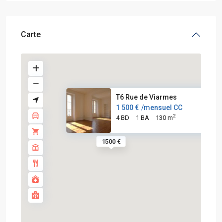
Carte
T6 Rue de Viarmes
1 500 €
/mensuel CC
2
4 BD
1 BA
130 m
1500 €