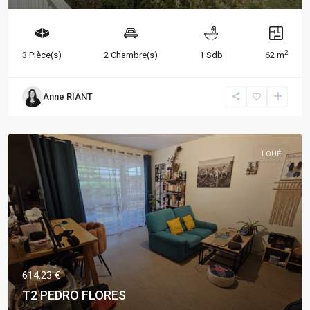
2
3 Pièce(s)
2 Chambre(s)
1 Sdb
62 m
Anne RIANT
LOUÉ
614.23 €
T2 PEDRO FLORES