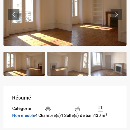
Previous
Previou
Résumé
Catégorie
2
Non meublé
4 Chambre(s)
1 Salle(s) de bain
130 m