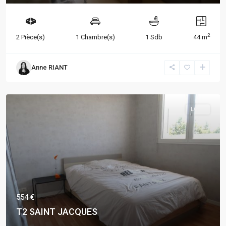
2
2 Pièce(s)
1 Chambre(s)
1 Sdb
44 m
Anne RIANT
LOUÉ
554 €
T2 SAINT JACQUES