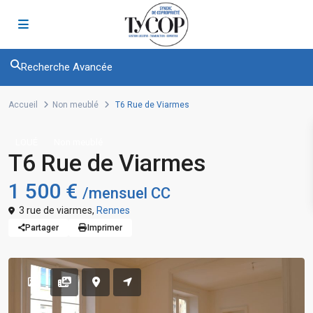
Recherche Avancée
Accueil
Non meublé
T6 Rue de Viarmes
LOUÉ
Non meublé
T6 Rue de Viarmes
1 500 €
/mensuel CC
3 rue de viarmes,
Rennes
Partager
Imprimer