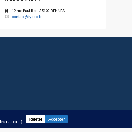
12 rue Paul Bert, 35102 RENNES
contact@tycop.fr
 fréquentes
Nos tarifs
Nous rejoindre
Mentions Légales