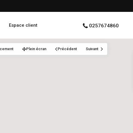
Espace client
0257674860
acement
Plein écran
Précédent
Suivant