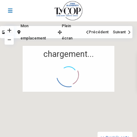
Mon
Plein
Vue
Précédent
Suivant
emplacement
écran
chargement...