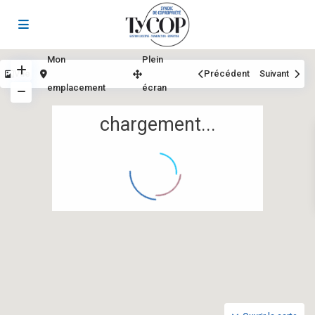
Mon
Plein
Vue
Précédent
Suivant
emplacement
écran
chargement...