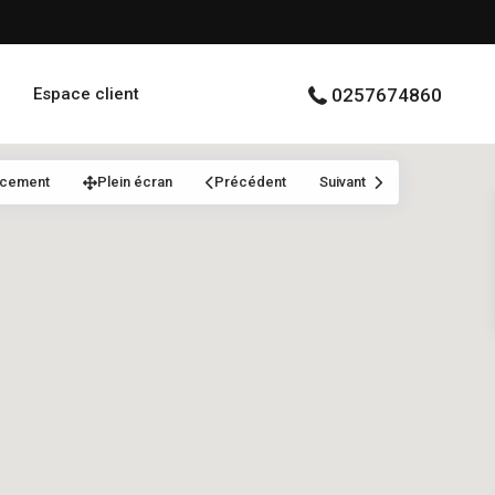
Espace client
0257674860
acement
Plein écran
Précédent
Suivant