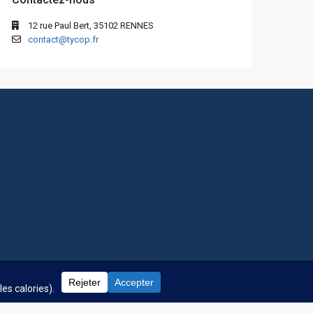
12 rue Paul Bert, 35102 RENNES
contact@tycop.fr
 fréquentes
Nos tarifs
Nous rejoindre
Mentions Légales