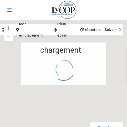
Mon
Plein
Vue
Précédent
Suivant
emplacement
écran
chargement...