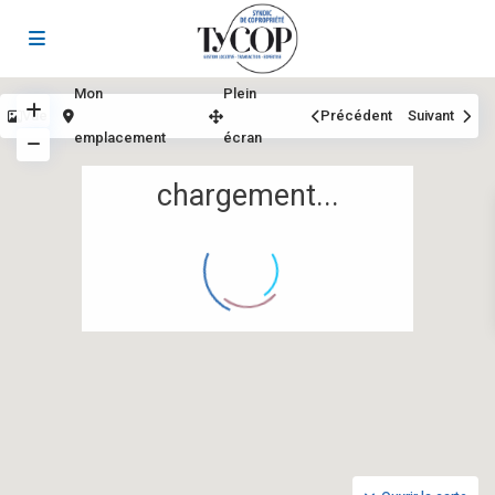
Mon
Plein
Vue
Précédent
Suivant
emplacement
écran
chargement...