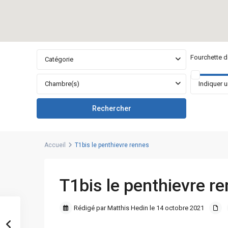
Fourchette de
Catégorie
Chambre(s)
Accueil
T1bis le penthievre rennes
T1bis le penthievre r
Rédigé par Matthis Hedin le 14 octobre 2021