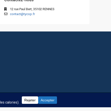
12 rue Paul Bert, 35102 RENNES
contact@tycop.fr
 fréquentes
Nos tarifs
Nous rejoindre
Mentions Légales