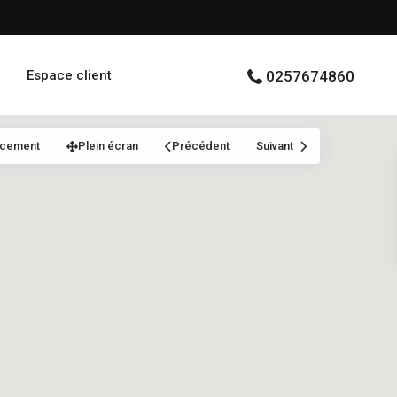
Espace client
0257674860
acement
Plein écran
Précédent
Suivant