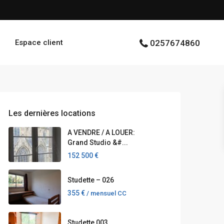
Espace client
0257674860
Les dernières locations
A VENDRE / A LOUER:
Grand Studio &#...
152 500 €
Studette – 026
355 €
/ mensuel CC
Studette 003