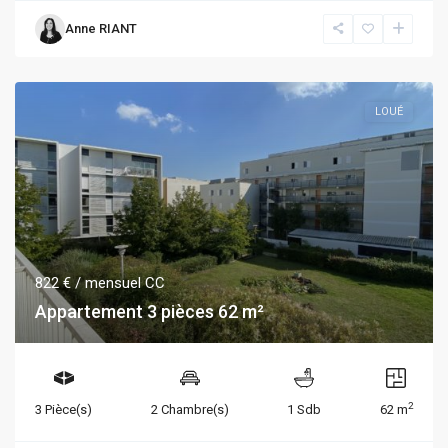
Anne RIANT
LOUÉ
822 €
/ mensuel CC
Appartement 3 pièces 62 m²
2
3 Pièce(s)
2 Chambre(s)
1 Sdb
62 m