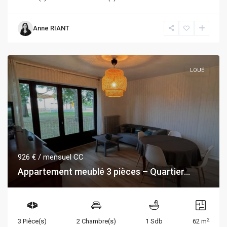
Anne RIANT
LOUÉ
926 €
/ mensuel CC
Appartement meublé 3 pièces – Quartier...
2
3 Pièce(s)
2 Chambre(s)
1 Sdb
62 m