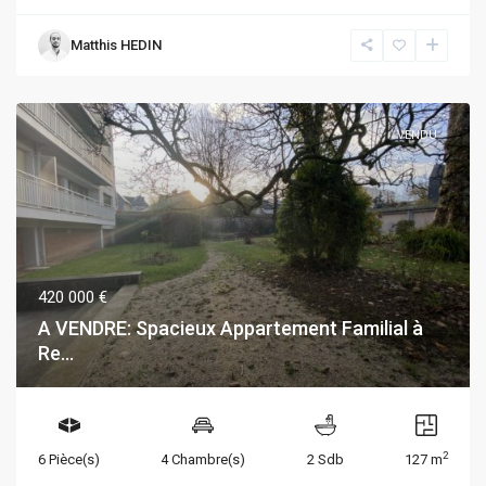
Matthis HEDIN
VENDU
420 000 €
A VENDRE: Spacieux Appartement Familial à
Re...
2
6 Pièce(s)
4 Chambre(s)
2 Sdb
127 m