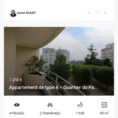
Anne RIANT
LOUÉ
1 250 €
Appartement de type 4 – Quartier du Pa...
2
4 Pièce(s)
2 Chambre(s)
1 Sdb
83 m