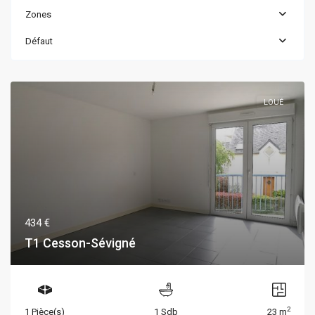
Zones
Défaut
LOUÉ
434 €
T1 Cesson-Sévigné
2
1 Pièce(s)
1 Sdb
23 m