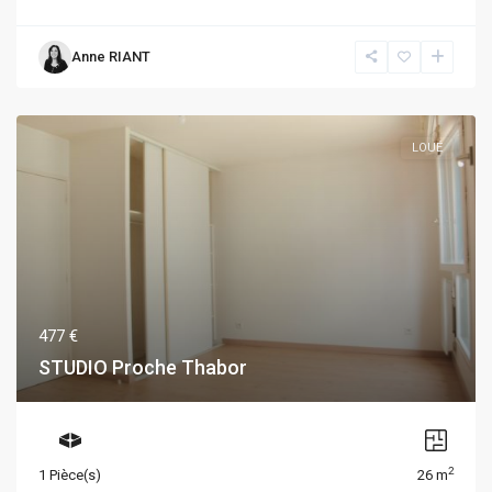
Anne RIANT
LOUÉ
477 €
STUDIO Proche Thabor
2
1 Pièce(s)
26 m