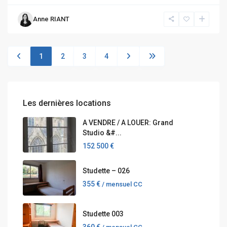
Anne RIANT
1
2
3
4
Les dernières locations
A VENDRE / A LOUER: Grand
Studio &#...
152 500 €
Studette – 026
355 €
/ mensuel CC
Studette 003