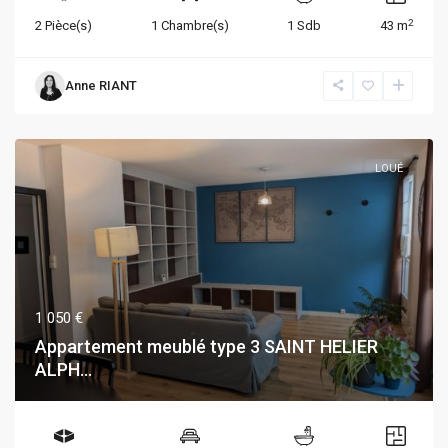
2
2 Pièce(s)
1 Chambre(s)
1 Sdb
43 m
Anne RIANT
LOUÉ
1 050 €
Appartement meublé type 3 SAINT HELIER
ALPH...