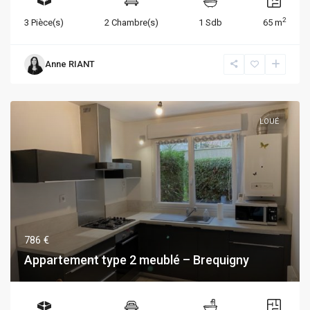
2
3 Pièce(s)
2 Chambre(s)
1 Sdb
65 m
Anne RIANT
LOUÉ
786 €
Appartement type 2 meublé – Brequigny