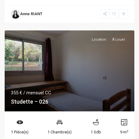
Anne RIANT
Location
À Louer
355 €
/ mensuel CC
Studette – 026
2
1 Pièce(s)
1 Chambre(s)
1 Sdb
9 m