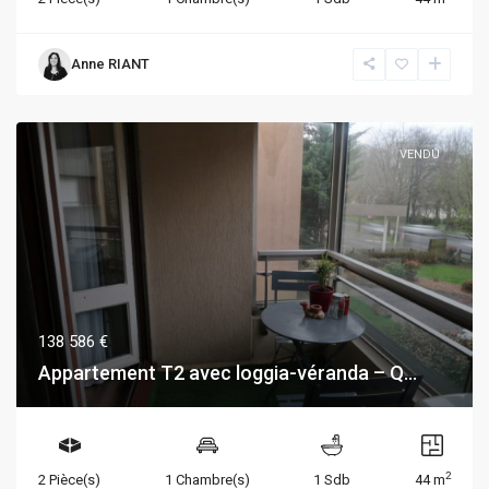
Anne RIANT
VENDU
138 586 €
Appartement T2 avec loggia-véranda – Q...
2
2 Pièce(s)
1 Chambre(s)
1 Sdb
44 m