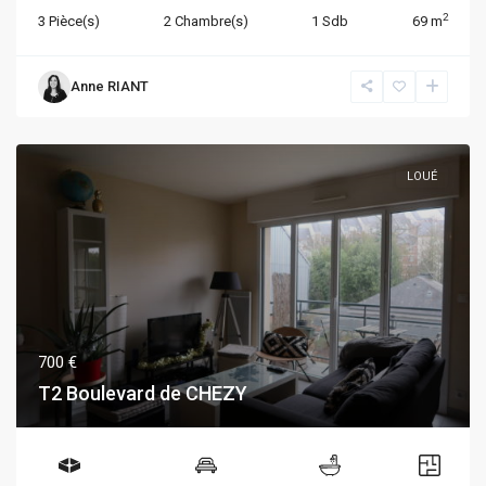
2
3 Pièce(s)
2 Chambre(s)
1 Sdb
69 m
Anne RIANT
LOUÉ
700 €
T2 Boulevard de CHEZY