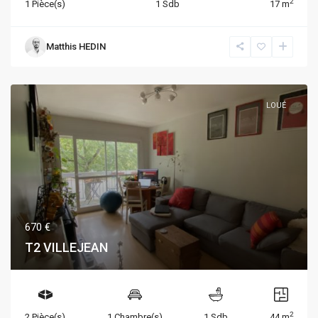
2
1 Pièce(s)
1 Sdb
17 m
Matthis HEDIN
LOUÉ
670 €
T2 VILLEJEAN
2
2 Pièce(s)
1 Chambre(s)
1 Sdb
44 m