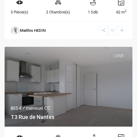
2
3 Pièce(s)
2 Chambre(s)
1 Sdb
62 m
Matthis HEDIN
LOUÉ
805 €
/ mensuel CC
T3 Rue de Nantes