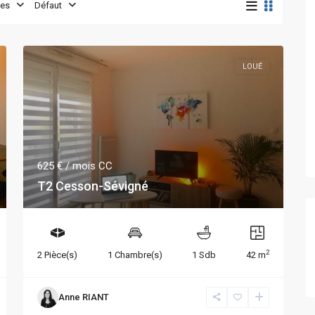
es
Défaut
LOUÉ
625 €
/ mois CC
T2 Cesson-Sévigné
2
2 Pièce(s)
1 Chambre(s)
1 Sdb
42 m
Anne RIANT