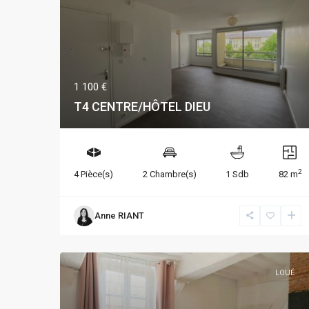
1 100 €
T4 CENTRE/HÔTEL DIEU
2
4 Pièce(s)
2 Chambre(s)
1 Sdb
82 m
Anne RIANT
LOUÉ