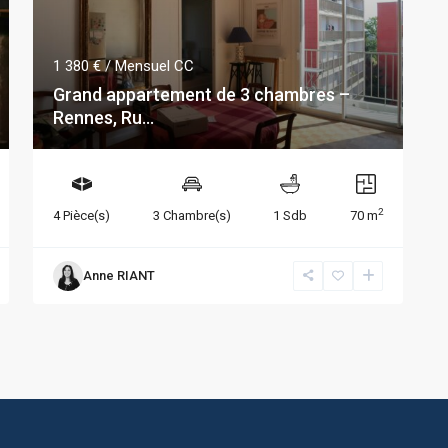
1 380 €
/ Mensuel CC
Grand appartement de 3 chambres –
Rennes, Ru...
2
4 Pièce(s)
3 Chambre(s)
1 Sdb
70 m
Anne RIANT