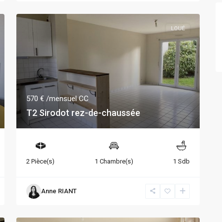
LOUÉ
570 €
/mensuel CC
T2 Sirodot rez-de-chaussée
2 Pièce(s)
1 Chambre(s)
1 Sdb
Anne RIANT