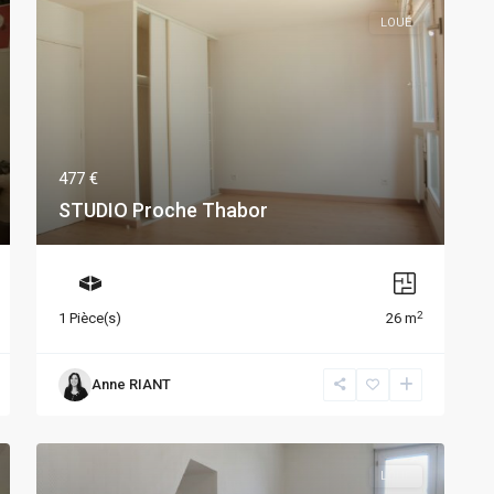
LOUÉ
477 €
STUDIO Proche Thabor
2
1 Pièce(s)
26 m
Anne RIANT
LOUÉ