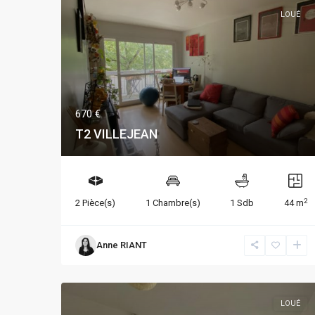
LOUÉ
670 €
T2 VILLEJEAN
2
2 Pièce(s)
1 Chambre(s)
1 Sdb
44 m
Anne RIANT
LOUÉ