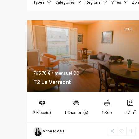
Types
Catégories
Régions
Villes
Zon
LOUÉ
765.70 €
/ mensuel CC
T2 Le Vermont
2
2 Pièce(s)
1 Chambre(s)
1 Sdb
47 m
Anne RIANT