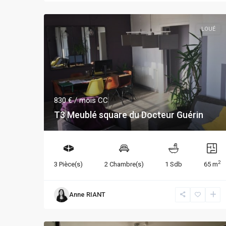
LOUÉ
830 €
/ mois CC
T3 Meublé square du Docteur Guérin
2
3 Pièce(s)
2 Chambre(s)
1 Sdb
65 m
Anne RIANT