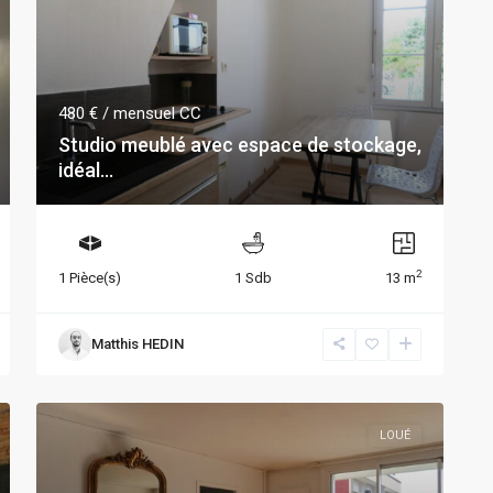
480 €
/ mensuel CC
Studio meublé avec espace de stockage,
idéal...
2
1 Pièce(s)
1 Sdb
13 m
Matthis HEDIN
LOUÉ