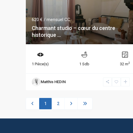
620 €
/ mensuel CC
Charmant studio – cœur du centre
historique ...
2
1 Pièce(s)
1 Sdb
32 m
Matthis HEDIN
1
2