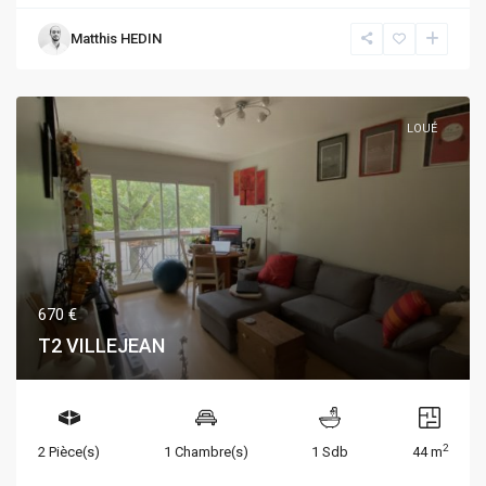
Matthis HEDIN
LOUÉ
670 €
T2 VILLEJEAN
2
2 Pièce(s)
1 Chambre(s)
1 Sdb
44 m