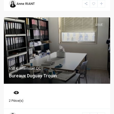
Anne RIANT
LOUÉ
650 €
/mensuel CC
Bureaux Duguay Trouin
2 Pièce(s)