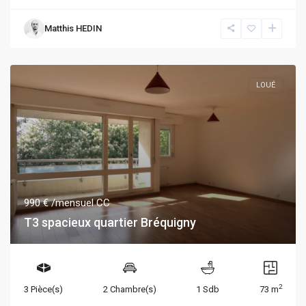
Matthis HEDIN
LOUÉ
990 €
/mensuel CC
T3 spacieux quartier Bréquigny
2
3 Pièce(s)
2 Chambre(s)
1 Sdb
73 m