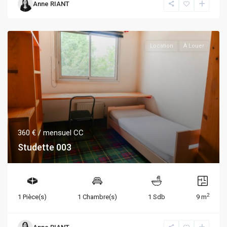
Anne RIANT
Location
À Louer
360 €
/ mensuel CC
Studette 003
2
1 Pièce(s)
1 Chambre(s)
1 Sdb
9 m