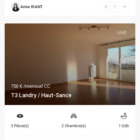
Anne RIANT
LOUÉ
750 €
/mensuel CC
T3 Landry / Haut-Sance
3 Pièce(s)
2 Chambre(s)
1 Sdb