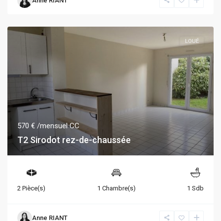
Anne RIANT
LOUÉ
570 €
/mensuel CC
T2 Sirodot rez-de-chaussée
2 Pièce(s)
1 Chambre(s)
1 Sdb
Anne RIANT