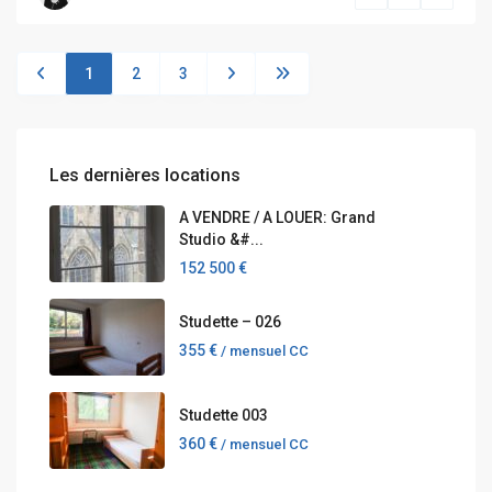
1
2
3
Les dernières locations
A VENDRE / A LOUER: Grand
Studio &#...
152 500 €
Studette – 026
355 €
/ mensuel CC
Studette 003
360 €
/ mensuel CC