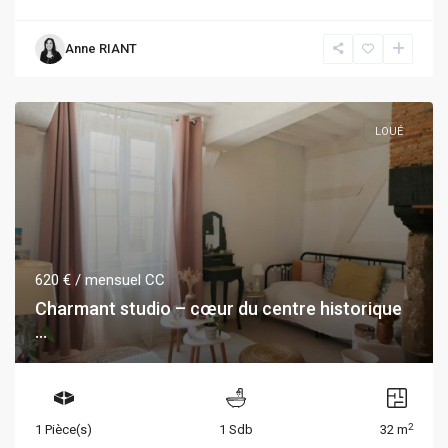
Anne RIANT
LOUÉ
620 €
/ mensuel CC
Charmant studio – cœur du centre historique
...
2
1 Pièce(s)
1 Sdb
32 m