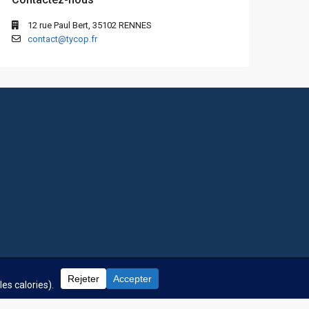
12 rue Paul Bert, 35102 RENNES
contact@tycop.fr
 fréquentes
Nos tarifs
Nous rejoindre
Mentions Légales