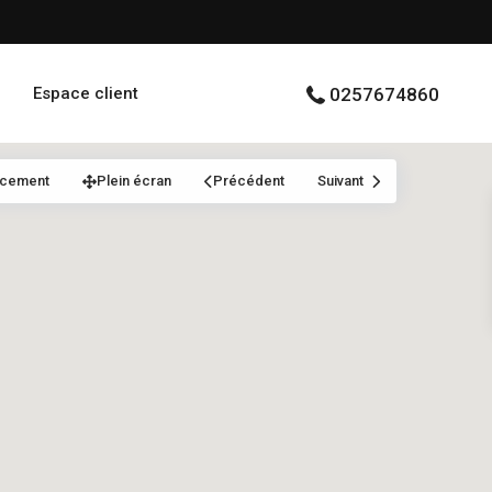
Espace client
0257674860
acement
Plein écran
Précédent
Suivant