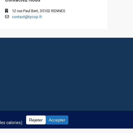
12 rue Paul Bert, 35102 RENNES
contact@tycop.fr
 fréquentes
Nos tarifs
Nous rejoindre
Mentions Légales