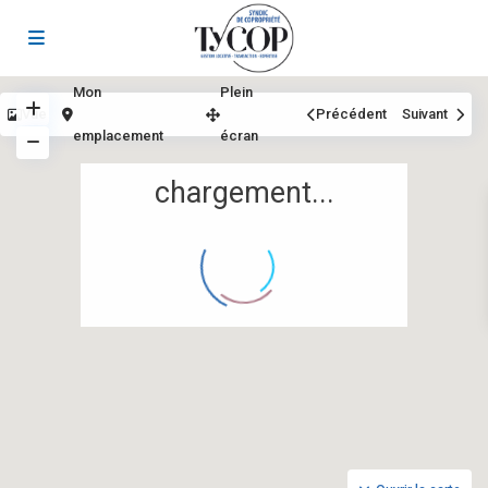
Mon
Plein
Vue
Précédent
Suivant
emplacement
écran
chargement...