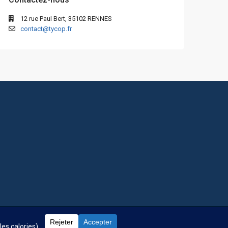
12 rue Paul Bert, 35102 RENNES
contact@tycop.fr
 fréquentes
Nos tarifs
Nous rejoindre
Mentions Légales