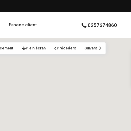
Espace client
0257674860
acement
Plein écran
Précédent
Suivant