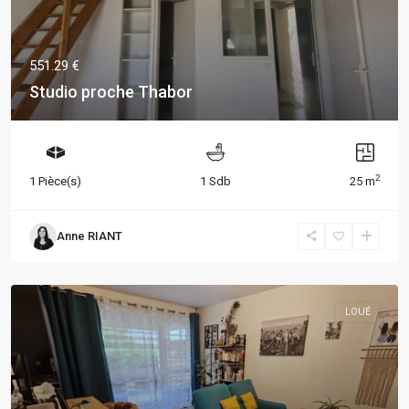
551.29 €
Studio proche Thabor
2
1 Pièce(s)
1 Sdb
25 m
Anne RIANT
LOUÉ