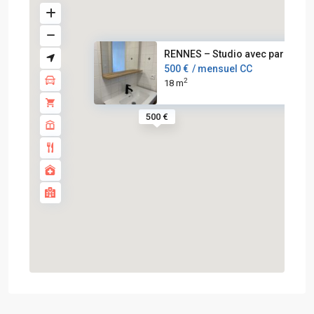
RENNES – Studio avec parking à.
500 €
/ mensuel CC
2
18 m
500 €