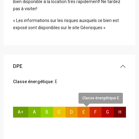
Bien disponible à la location très rapidement! Ne tardez
pas à visiter!
« Les informations sur les risques auxquels ce bien est
exposé sont disponibles sur le site Géorisques »
DPE
Classe énergétique:
E
Classe énergétique E
A+
A
B
C
D
E
F
G
H