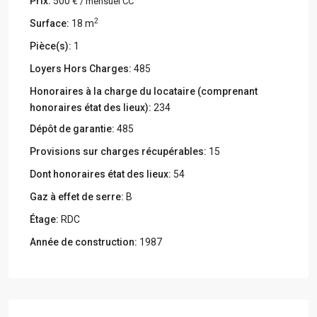
Prix:
500 €
/ mensuel CC
2
Surface:
18 m
Pièce(s):
1
Loyers Hors Charges:
485
Honoraires à la charge du locataire (comprenant
honoraires état des lieux):
234
Dépôt de garantie:
485
Provisions sur charges récupérables:
15
Dont honoraires état des lieux:
54
Gaz à effet de serre:
B
Étage:
RDC
Année de construction:
1987