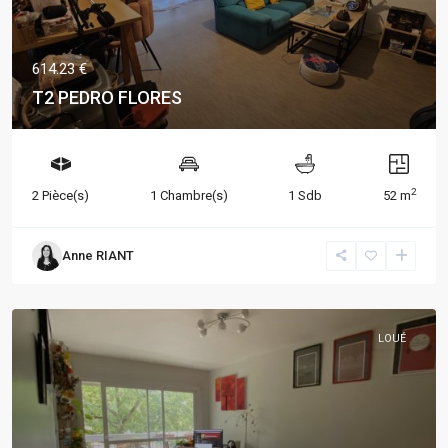
614.23 €
T2 PEDRO FLORES
2
2 Pièce(s)
1 Chambre(s)
1 Sdb
52 m
Anne RIANT
LOUÉ