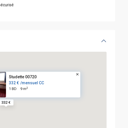
écurisé
Studette 00720
332 €
/mensuel CC
2
1 BD
9 m
332 €