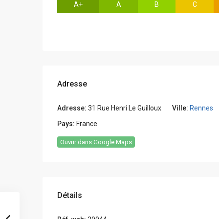
A+
A
B
C
Adresse
Adresse:
31 Rue Henri Le Guilloux
Ville:
Rennes
Pays:
France
Ouvrir dans Google Maps
Détails