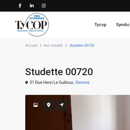
Tycop
Syndic
Accueil
Non meublé
Studette 00720
LOUÉ
Non meublé
Studette 00720
31 Rue Henri Le Guilloux ,
Rennes