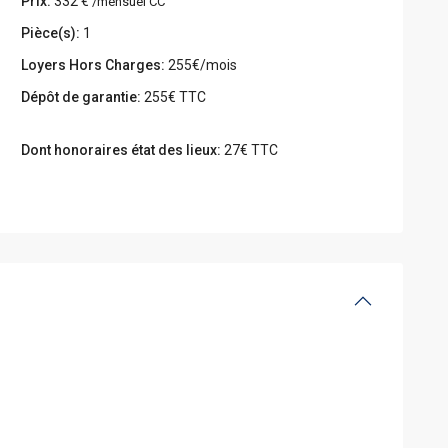
Prix:
332 €
/mensuel CC
Pièce(s):
1
Loyers Hors Charges:
255€/mois
Dépôt de garantie:
255€ TTC
Dont honoraires état des lieux:
27€ TTC