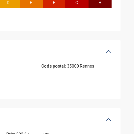
D
E
F
G
H
Code postal:
35000 Rennes