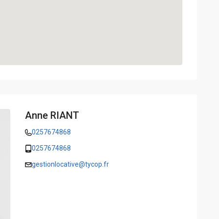
Anne RIANT
0257674868
0257674868
gestionlocative@tycop.fr