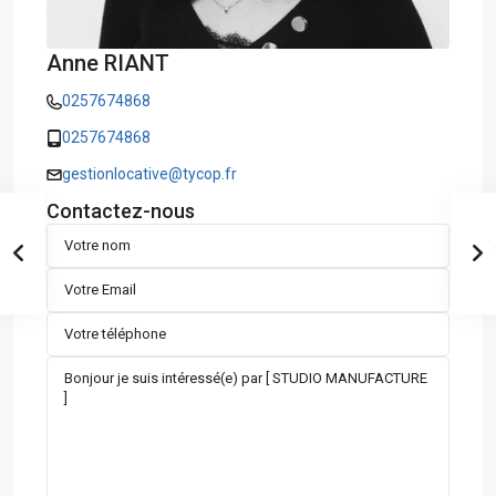
Anne RIANT
0257674868
0257674868
gestionlocative@tycop.fr
Contactez-nous