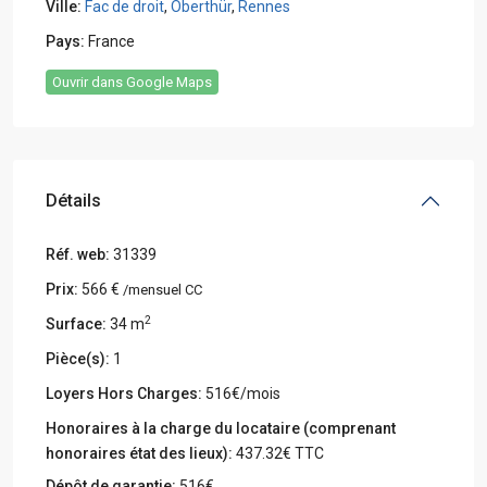
Ville:
Fac de droit
,
Oberthür
,
Rennes
Pays:
France
Ouvrir dans Google Maps
Détails
Réf. web:
31339
Prix:
566 €
/mensuel CC
2
Surface:
34 m
Pièce(s):
1
Loyers Hors Charges:
516€/mois
Honoraires à la charge du locataire (comprenant
honoraires état des lieux):
437.32€ TTC
Dépôt de garantie:
516€