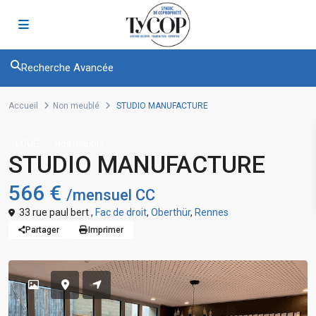
Recherche Avancée
Accueil
Non meublé
STUDIO MANUFACTURE
LOUÉ
Non meublé
STUDIO MANUFACTURE
566 €
/mensuel CC
33 rue paul bert ,
Fac de droit
,
Oberthür
,
Rennes
Partager
Imprimer