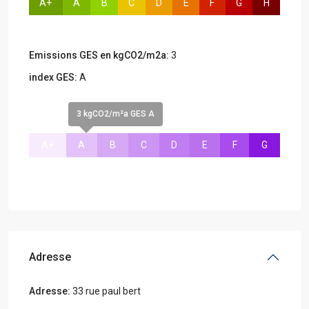
A+
A
B
C
D
E
F
G
H
Emissions GES en kgCO2/m2a:
3
index GES:
A
3 kgCO2/m²a GES A
A+
A
B
C
D
E
F
G
Adresse
Adresse:
33 rue paul bert