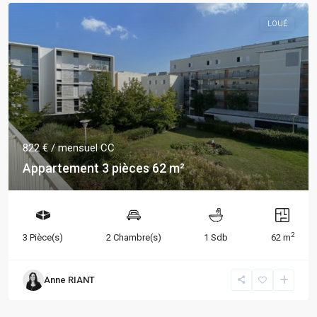
LOUÉ
822 €
/ mensuel CC
Appartement 3 pièces 62 m²
2
3 Pièce(s)
2 Chambre(s)
1 Sdb
62 m
Anne RIANT