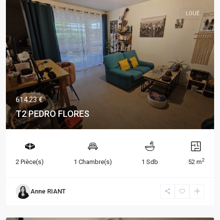
LOUÉ
614.23 €
T2 PEDRO FLORES
2
2 Pièce(s)
1 Chambre(s)
1 Sdb
52 m
Anne RIANT