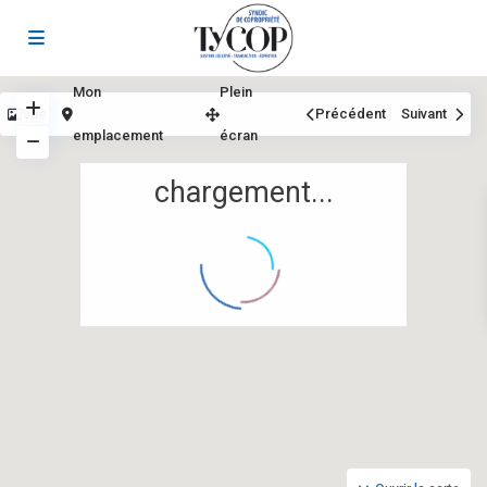
Mon
Plein
Vue
Précédent
Suivant
emplacement
écran
chargement...