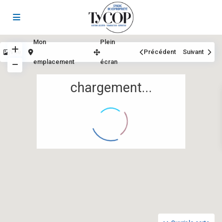
Mon
Plein
Vue
Précédent
Suivant
emplacement
écran
chargement...