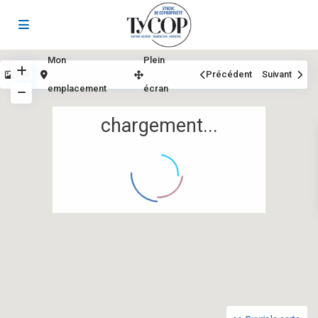
Mon
Plein
Vue
Précédent
Suivant
emplacement
écran
chargement...