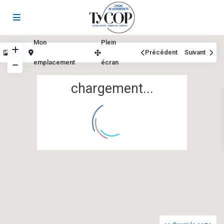
Mon
Plein
Vue
Précédent
Suivant
emplacement
écran
chargement...