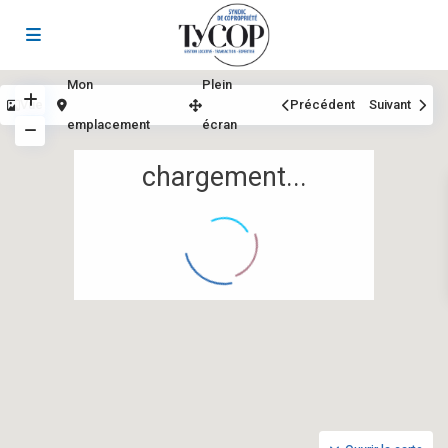
Mon
Plein
Vue
Précédent
Suivant
emplacement
écran
chargement...