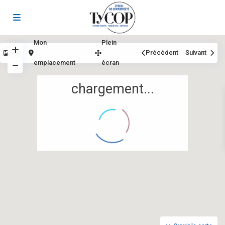
Mon
Plein
Vue
Précédent
Suivant
emplacement
écran
chargement...