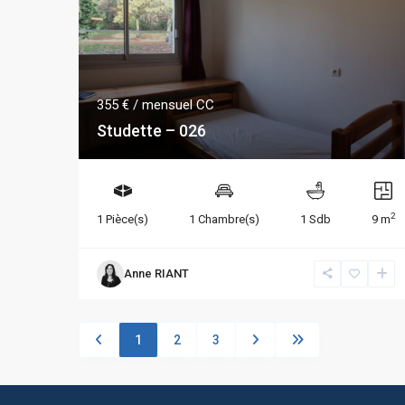
355 €
/ mensuel CC
Studette – 026
2
1 Pièce(s)
1 Chambre(s)
1 Sdb
9 m
Anne RIANT
1
2
3