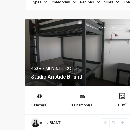
Types
Catégories
Régions
Villes
Zon
Location
À Louer
450 €
/ MENSUEL CC
Studio Aristide Briand
2
1 Pièce(s)
1 Chambre(s)
15 m
Anne RIANT