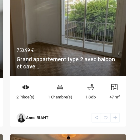
LOUÉ
750.99 €
Grand appartement type 2 avec balcon
et cave...
2
2 Pièce(s)
1 Chambre(s)
1 Sdb
47 m
Anne RIANT