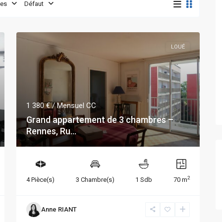
es
Défaut
LOUÉ
1 380 €
/ Mensuel CC
Grand appartement de 3 chambres –
Rennes, Ru...
2
4 Pièce(s)
3 Chambre(s)
1 Sdb
70 m
Anne RIANT