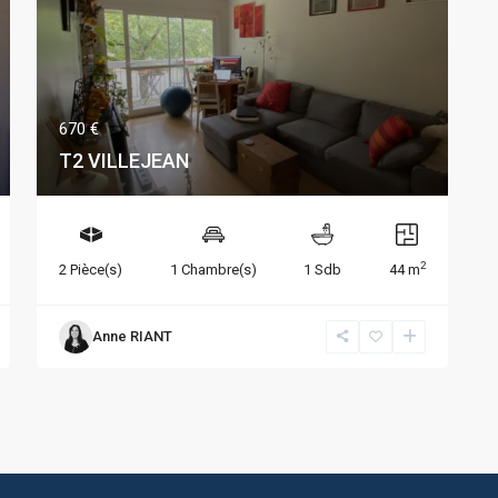
670 €
T2 VILLEJEAN
2
2 Pièce(s)
1 Chambre(s)
1 Sdb
44 m
Anne RIANT