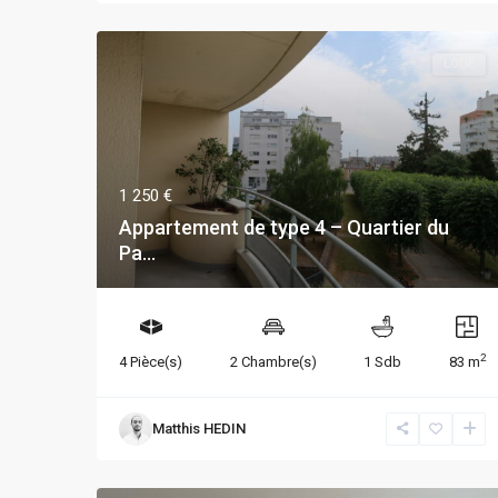
LOUÉ
1 250 €
Appartement de type 4 – Quartier du
Pa...
2
4 Pièce(s)
2 Chambre(s)
1 Sdb
83 m
Matthis HEDIN