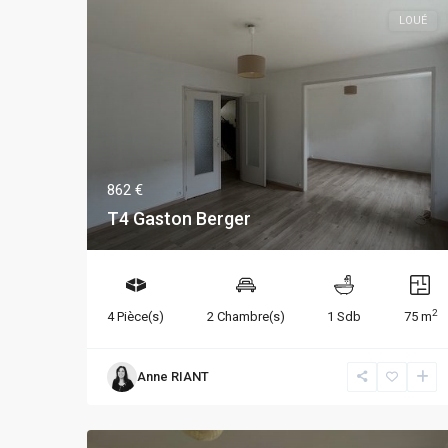
LOUÉ
862 €
T4 Gaston Berger
2
4 Pièce(s)
2 Chambre(s)
1 Sdb
75 m
Anne RIANT