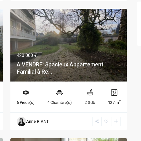
VENDU
420 000 €
A VENDRE: Spacieux Appartement
Familial à Re...
2
6 Pièce(s)
4 Chambre(s)
2 Sdb
127 m
Anne RIANT