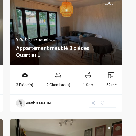
LOUÉ
926 €
/ mensuel CC
Appartement meublé 3 pièces –
Quartier...
2
3 Pièce(s)
2 Chambre(s)
1 Sdb
62 m
Matthis HEDIN
LOUÉ