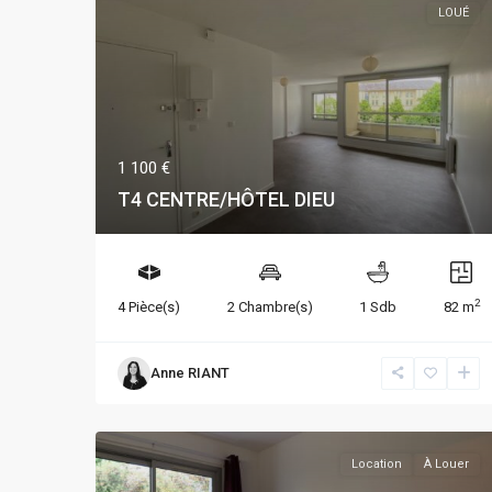
LOUÉ
1 100 €
T4 CENTRE/HÔTEL DIEU
2
4 Pièce(s)
2 Chambre(s)
1 Sdb
82 m
Anne RIANT
Location
À Louer