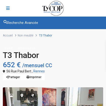
Recherche Avancée
Accueil
Non meublé
T3 Thabor
LOUÉ
Non meublé
T3 Thabor
652 €
/mensuel CC
56 Rue Paul Bert ,
Rennes
Partager
Imprimer