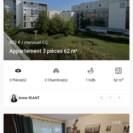
822 €
/ mensuel CC
Appartement 3 pièces 62 m²
2
3 Pièce(s)
2 Chambre(s)
1 Sdb
62 m
Anne RIANT
LOUÉ