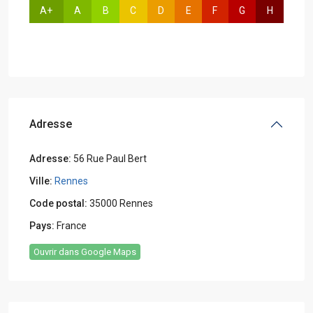
A+
A
B
C
D
E
F
G
H
Adresse
Adresse:
56 Rue Paul Bert
Ville:
Rennes
Code postal:
35000 Rennes
Pays:
France
Ouvrir dans Google Maps