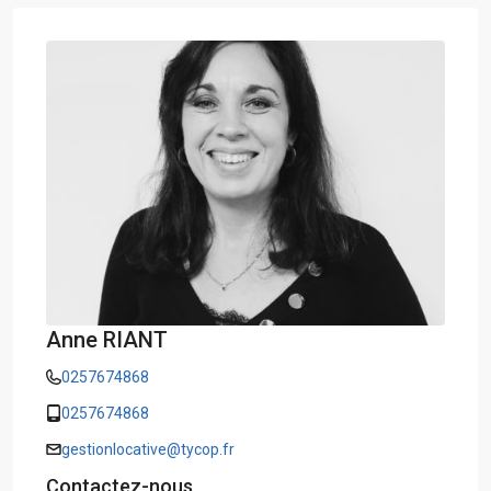
Anne RIANT
0257674868
0257674868
gestionlocative@tycop.fr
Contactez-nous