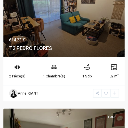
614.23 €
T2 PEDRO FLORES
2
2 Pièce(s)
1 Chambre(s)
1 Sdb
52 m
Anne RIANT
LOUÉ