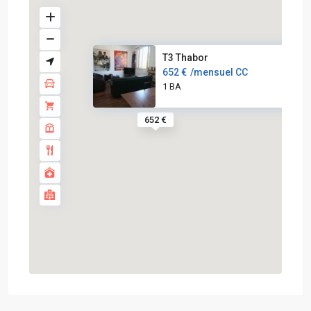
T3 Thabor
652 €
/mensuel CC
1 BA
652 €