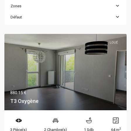
Zones
Défaut
LOUÉ
880.15 €
T3 Oxygène
2
3 Pièce(s)
2 Chambre(s)
1 Sdb
64 m