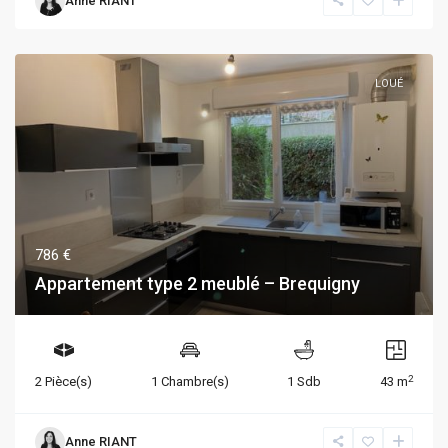
Anne RIANT
LOUÉ
786 €
Appartement type 2 meublé – Brequigny
2
2 Pièce(s)
1 Chambre(s)
1 Sdb
43 m
Anne RIANT