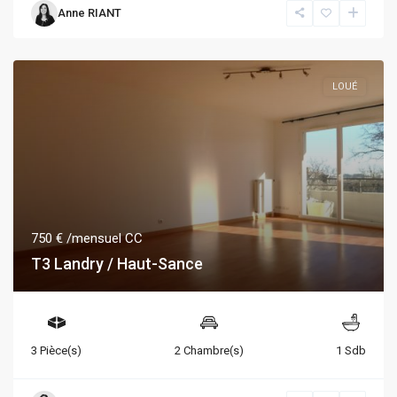
Anne RIANT
LOUÉ
750 €
/mensuel CC
T3 Landry / Haut-Sance
3 Pièce(s)
2 Chambre(s)
1 Sdb