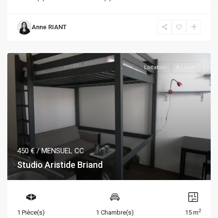
Anne RIANT
Location
À Louer
450 €
/ MENSUEL CC
Studio Aristide Briand
2
1 Pièce(s)
1 Chambre(s)
15 m