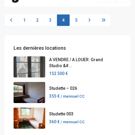
1
2
3
4
5
Les dernières locations
A VENDRE / A LOUER: Grand
Studio &#...
152 500 €
Studette – 026
355 €
/ mensuel CC
Studette 003
360 €
/ mensuel CC