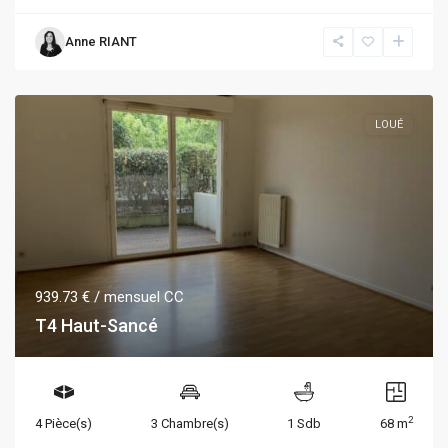
Anne RIANT
LOUÉ
939.73 €
/ mensuel CC
T4 Haut-Sancé
2
4 Pièce(s)
3 Chambre(s)
1 Sdb
68 m