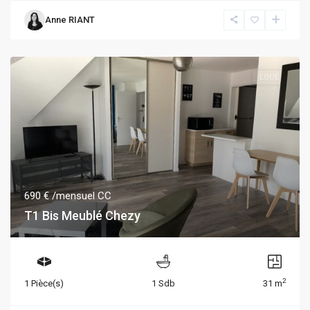
Anne RIANT
LOUÉ
690 €
/mensuel CC
T1 Bis Meublé Chezy
2
1 Pièce(s)
1 Sdb
31 m