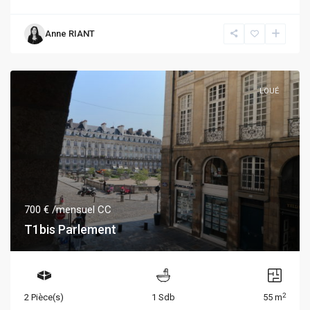
Anne RIANT
LOUÉ
700 €
/mensuel CC
T1bis Parlement
2
2 Pièce(s)
1 Sdb
55 m