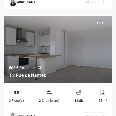
Anne RIANT
LOUÉ
805 €
/ mensuel CC
T3 Rue de Nantes
2
3 Pièce(s)
2 Chambre(s)
1 Sdb
65 m